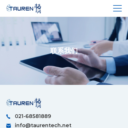
联系我们
021-68581889
info@taurentech.net